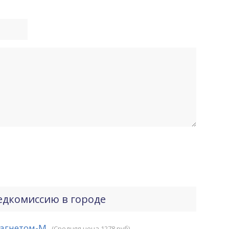
едкомиссию в городе
агнетом-М
(Средняя цена 1278 руб)