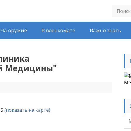
На оружие
В военкомате
Важно знать
линика
й Медицины
"
Ме
 5
(показать на карте)