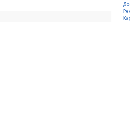
До
Ре
Ка