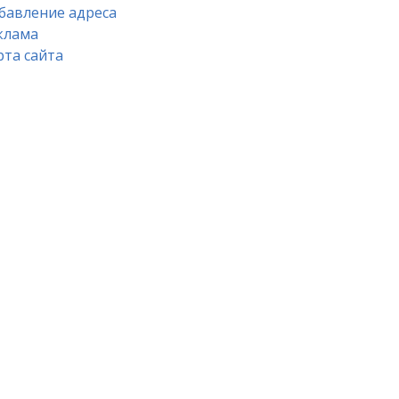
бавление адреса
клама
рта сайта