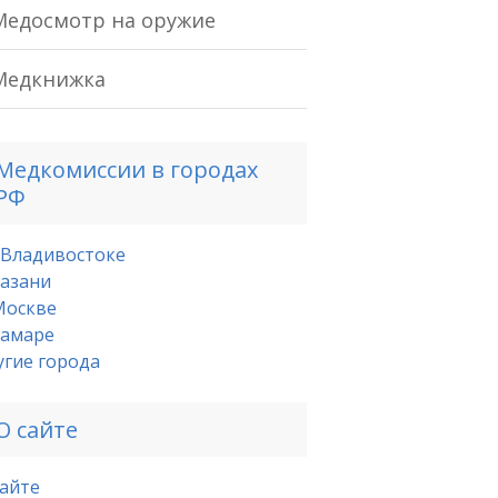
Медосмотр на оружие
Медкнижка
Медкомиссии в городах
РФ
 Владивостоке
Казани
Москве
Самаре
угие города
О сайте
сайте