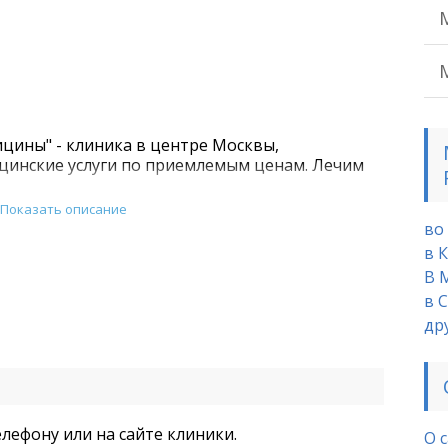
цины" - клиника в центре Москвы,
инские услуги по приемлемым ценам. Лечим
Показать описание
во
в 
В 
в 
др
елефону или на сайте клиники.
О 