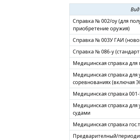
медицинских справок для получен
Вид
медицинских справок для ГИБДД
Справка № 002/оу (для пол
справок 001-ГС\У
приобретение оружия)
Справка № 003У ГАИ (ново
Справка № 086-у (стандарт
Медицинская справка для 
Медицинская справка для 
соревнованиях (включая Э
Медицинская справка 001-
Медицинская справка для
судами
Медицинская справка гос.
Предварителный/периодич