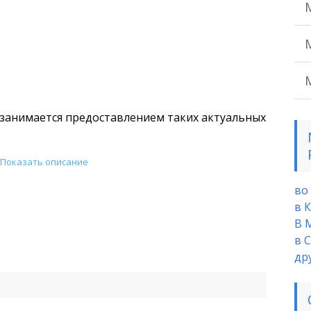
занимается предоставлением таких актуальных
Показать описание
ания;
во
в 
В 
и учёбу в Москве по форме № 086/У;
в 
в спортивных секциях и бассейнах;
др
ения катерами, яхтами и другими маломерными