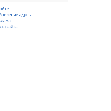
сайте
бавление адреса
клама
рта сайта