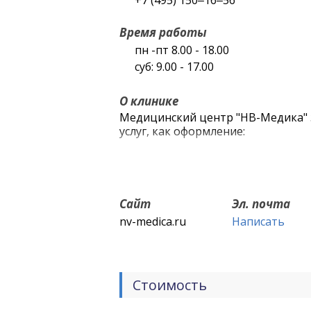
+7 (495) 150‒16‒56
Время работы
пн -пт 8.00 - 18.00
суб: 9.00 - 17.00
О клинике
Медицинский центр "НВ-Медика" 
услуг, как оформление:
личных медицинских книжек;
психиатрические освидетельствов
Сайт
Эл. почта
профосмотры;
nv-medica.ru
Написать
медицинских справок на работу ил
медицинских справок для занятий 
медицинских справок для управл
Стоимость
судами;