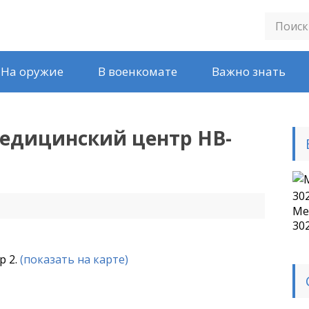
На оружие
В военкомате
Важно знать
едицинский центр НВ-
Ме
30
р 2.
(показать на карте)