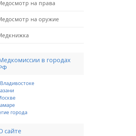
Медосмотр на права
Медосмотр на оружие
Медкнижка
Медкомиссии в городах
РФ
 Владивостоке
Казани
Москве
Самаре
угие города
О сайте