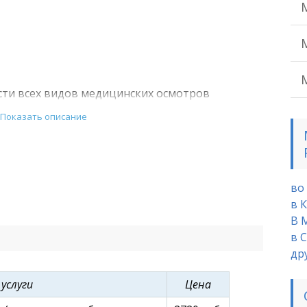
сти всех видов медицинских осмотров
Показать описание
во
в 
В 
в 
др
 услуги
Цена