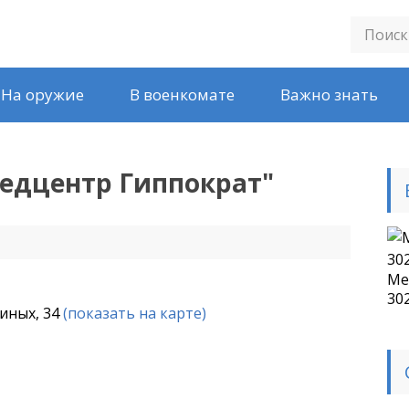
На оружие
В военкомате
Важно знать
едцентр Гиппократ
"
Ме
30
риных, 34
(показать на карте)