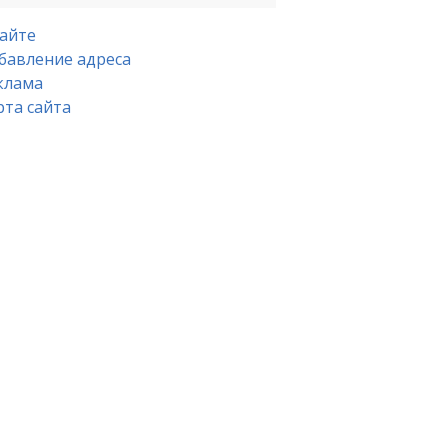
сайте
бавление адреса
клама
рта сайта