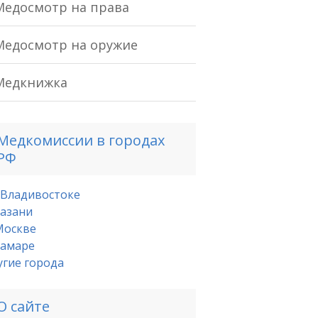
Медосмотр на права
Медосмотр на оружие
Медкнижка
Медкомиссии в городах
РФ
 Владивостоке
Казани
Москве
Самаре
угие города
О сайте