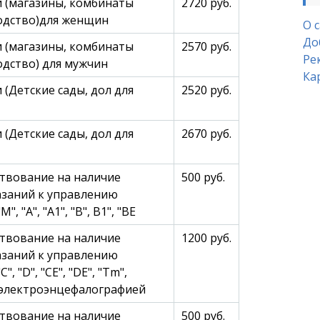
 (магазины, комбинаты
2720 руб.
одство)для женщин
О 
До
 (магазины, комбинаты
2570 руб.
Ре
дство) для мужчин
Ка
(Детские сады, дол для
2520 руб.
(Детские сады, дол для
2670 руб.
твование на наличие
500 руб.
заний к управлению
 "А", "А1", "В", В1", "ВЕ
твование на наличие
1200 руб.
заний к управлению
 "D", "СЕ", "DE", "Tm",
" c электроэнцефалографией
твование на наличие
500 руб.