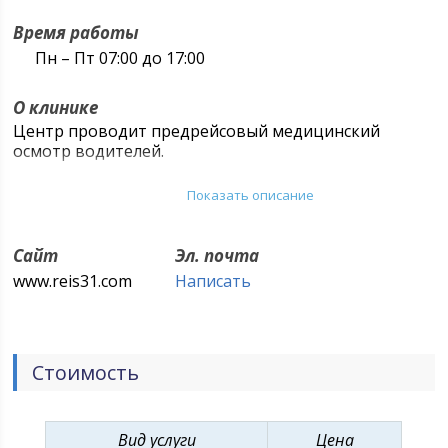
Время работы
Пн – Пт 07:00 до 17:00
О клинике
Центр проводит предрейсовый медицинский
осмотр водителей.
Осмотр может проводиться как в своём
Показать описание
медицинском кабинете, в центре города с удобным
подъездом и парковкой, так и на территории
предприятия, в специально подготовленном
Сайт
Эл. почта
помещении.
www.reis31.com
Написать
Осмотр после рейса: данный тип
осмотрапроизводится как в своём кабинете так и
на территории заказчика.
Стоимость
Вид услуги
Цена