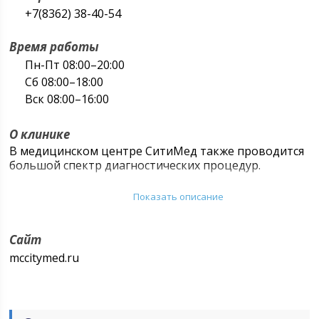
+7(8362) 38-40-54
Время работы
Пн-Пт 08:00–20:00
Сб 08:00–18:00
Вск 08:00–16:00
О клинике
В медицинском центре СитиМед также проводится
большой спектр диагностических процедур.
В «МЦ СитиМед» можно оформить больничный
Показать описание
лист, получить справку в ГАИ, справку на право
владения оружием, пройти медицинский осмотр
для трудоустройства и при поступлении на
Сайт
государственную службу, оформить справку в
mccitymed.ru
лагерь, бассейн или на санаторно-курортное
лечение.
Специалисты многопрофильного медицинского
центра СитиМед позволяют сделать качественное