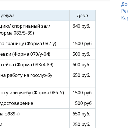
До
Ре
 услуги
Цена
Ка
цию/ спортивный зал/
640 руб.
орма 083/5-89)
а границу (Форма 082-у)
1500 руб.
евки (Форма 070/у-04)
500 руб.
сейна (Форма 083/4-89)
600 руб.
на работу на госслужбу
650 руб.
оту или учебу (Форма 086-У)
1500 руб.
удостоверение
1500 руб.
а ф989н)
650 руб.
и
250 руб.