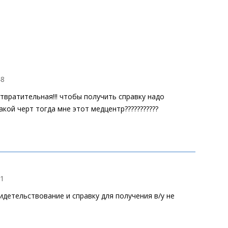
48
твратительная!!! чтобы получить справку надо
акой черт тогда мне этот медцентр???????????
01
детельствование и справку для получения в/у не