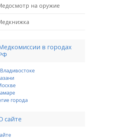
Медосмотр на оружие
Медкнижка
Медкомиссии в городах
РФ
 Владивостоке
Казани
Москве
Самаре
угие города
О сайте
сайте