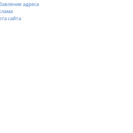
бавление адреса
клама
рта сайта