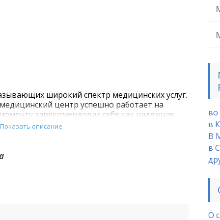
оказывающих широкий спектр медицинских услуг.
медицинский центр успешно работает на
во
 моменту зарекомендовал себя как надежная,
в 
Показать описание
В 
в 
а
др
О 