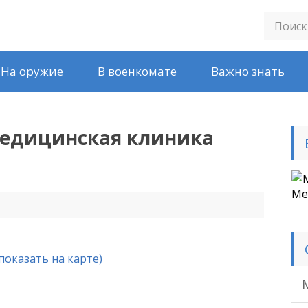
На оружие
В военкомате
Важно знать
едицинская клиника
Ме
(показать на карте)