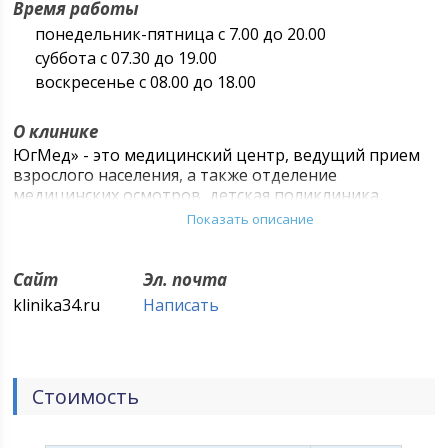
Время работы
понедельник-пятница с 7.00 до 20.00
суббота с 07.30 до 19.00
воскресенье с 08.00 до 18.00
О клинике
ЮгМед» - это медицинский центр, ведущий прием
взрослого населения, а также отделение
медицинских осмотров, детская поликлиника,
психо-наркологический центр и клинико-
Показать описание
диагностическая лаборатория.
Амбулаторно-поликлиническая помощь в
Сайт
Эл. почта
многопрофильной клинике «ЮгМед» представлена
klinika34.ru
Написать
лечебно-консультативным приемом врачей более
чем по 20 направлениям медицины, а также
широким спектром диагностических услуг.
В центре можно пройти УЗИ, ЭКГ, СМАД,
Стоимость
электроэнцефалографию, ФГДС, ректоскопию,
фиброколоноскопию и многое другое. В клинике
выдаются больничные листы.