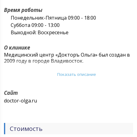
Время работы
Понедельник-Пятница 09:00 - 18:00
Суббота 09:00 - 13:00
Выходной: Воскресенье
О клинике
Медицинский центр «Докторъ Ольга» был создан в
2009 году в городе Владивосток.
Медицинский центр специализируется на
Показать описание
проведении различных медосмотров:
периодические профосмотры для предприятий,
медкомиссия для водителей, медкомиссия на
Сайт
оружие, медкомиссия для трудоустройства,
doctor-olga.ru
медкомиссия для абитуриентов. Все врачи ведут
также лечебные приемы граждан.
Стоимость