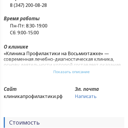
8 (347) 200-08-28
Время работы
Пн-Пт: 8:30-19:00
Сб: 9:00-15:00
О клинике
«Клиника Профилактики на Восьмиэтажке» —
современная лечебно-диагностическая клиника,
основу деятельности которой составляет оказание
медицинской помощи с использованием новейших
Показать описание
высокотехнологичных методов диагностики и
лечения. В нашей клинике работает команда
опытных врачей-профессионалов, имеющих ученые
Сайт
Эл. почта
степени, первую и высшую квалификационные
клиникапрофилактики.рф
Написать
категории. Доктора принимают активное участие в
семинарах, конференция, конгрессах, постоянно
совершенствуя свои знания, специалисты «Клиники
Профилактики» внедряют и используют в практике
Стоимость
новейшие разработки и открытия современной
медицины.