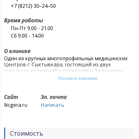
+7 (8212) 30‒24‒50
Время работы
Пн-Пт 9.00 - 21.00
Сб 9.00 - 14.00
О клинике
Один из крупных многопрофильных медицинских
Центров г. Сыктывкара, состоящий из двух
городских отделений и отделения в Эжвинском
районе. Спектр оказываемых услуг значительно
Показать описание
расширился. Вы можете получить
квалифицированную консультацию различных
специалистов, пройти предварительный и
Сайт
Эл. почта
периодический медицинский осмотр, обратиться за
lkcgera.ru
Написать
помощью к детским врачам, пройти
ультразвуковую и лабораторную диагностику,
Стоимость