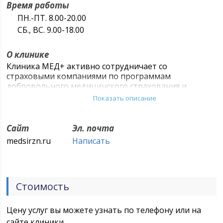
Время работы
ПН.-ПТ. 8.00-20.00
СБ., ВС. 9.00-18.00
О клинике
Клиника МЕД+ активно сотрудничает со
страховыми компаниями по программам
добровольного медицинского страхования и
юридическими лицами, а также оказывает
Показать описание
медицинские услуги жителям города Рязани,
Рязанской и прилегающих областей на платной
основе. При необходимости, Вы можете вызвать
Сайт
Эл. почта
врача на дом, провести на дому функциональную
medsirzn.ru
Написать
диагностику, различные медицинские процедуры и
манипуляции. Клиника предоставляет услуги по
проведению профилактических прививок,
проведению медицинского массажа, медицинским
Стоимость
осмотрам: профилактическим, предварительным,
периодическим, предрейсовым и послерейсовым,
по медицинскому освидетельствованию на наличие
Цену услуг вы можете узнать по телефону или на
медицинских противопоказаний к управлению
сайте клиники.