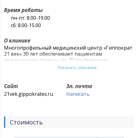
Время работы
пн-пт: 8.00-19.00
сб: 8.00-15.00
О клинике
Многопрофильный медицинский центр «Гиппократ
21 век» 30 лет обеспечивает пациентам
медицинскую помощь по 70 профильным
направлениям. Многолетний опыт,
Показать описание
квалифицированный персонал, современная
диагностическая база и медицинская техника
нашего центра всегда рядом с вами. Превосходное
Сайт
Эл. почта
оснащение медицинского центра
21vek.gippokrates.ru
Написать
высокотехнологичным оборудованием,
собственной диагностической лабораторией,
круглосуточным стационаром, поликлиникой,
операционными — способствует непрерывному
Стоимость
росту количества пациентов, которым врачи МЦ
«Гиппократ» помогли раз и навсегда избавиться от
проблем