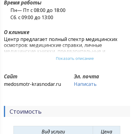
Время работы
Пн— Пт с 08:00 до 18:00
Сб. с 09:00 до 13:00
О клинике
Центр предлагает полный спектр медицинских
осмотров: медицинские справки, личные
медицинские книжки, предварительные и
периодические медицинские осмотры,
Показать описание
диспансеризацию государственных служащих,
лабораторную и рентгенологическую диагностику.
Сайт
Эл. почта
В медицинском центре созданы все условия
medosmotr-krasnodar.ru
Написать
(наличие всех необходимых врачей специалистов,
цифровой рентгеновский кабинет, лаборатория)
позволяющие в течение 30 минут пройти
медицинский осмотр.
Стоимость
Вид услуги
Цена