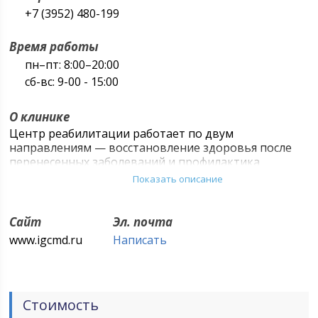
+7 (3952) 480-199
Время работы
пн–пт: 8:00–20:00
сб-вс: 9-00 - 15:00
О клинике
Центр реабилитации работает по двум
направлениям — восстановление здоровья после
перенесенных заболеваний и профилактика
возможных заболеваний для взрослых.
Показать описание
Уникальная особенность Центра — акцент на те
лечебные и оздоровительные мероприятия,
Сайт
Эл. почта
которые способны мобилизовать собственные
www.igcmd.ru
Написать
функциональные резервы организма. Применение
немедикаментозных методов в комплексном
лечении обеспечивает более высокую
эффективность, снижает риск возникновения
осложнений, улучшает общее состояние,
Стоимость
обеспечивает оздоровление организма.