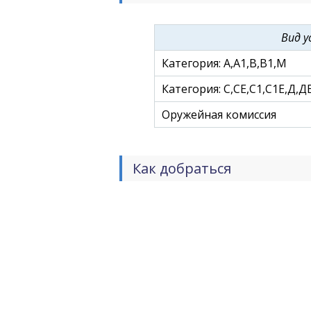
Вид у
Категория: А,А1,В,В1,М
Категория: С,СЕ,С1,С1Е,Д,Д
Оружейная комиссия
Как добраться