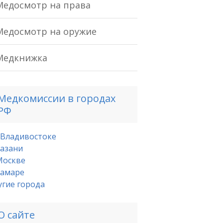
Медосмотр на права
Медосмотр на оружие
Медкнижка
Медкомиссии в городах
РФ
 Владивостоке
Казани
Москве
Самаре
угие города
О сайте