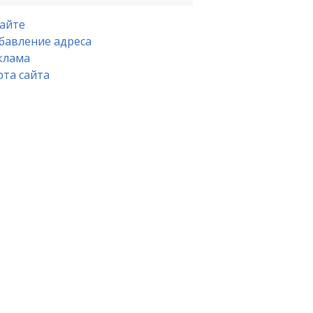
сайте
бавление адреса
клама
рта сайта