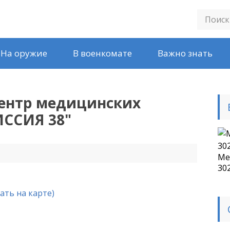
На оружие
В военкомате
Важно знать
ентр медицинских
ССИЯ 38
"
Ме
30
ать на карте)