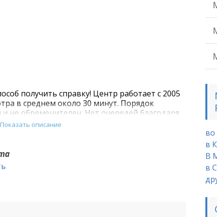
пособ получить справку! Центр работает с 2005
тра в среднем около 30 минут. Порядок
и не обременителен. Нет очередей благодаря
в и качественной и оперативной работе
Показать описание
во
в 
чта
В 
ть
в 
др