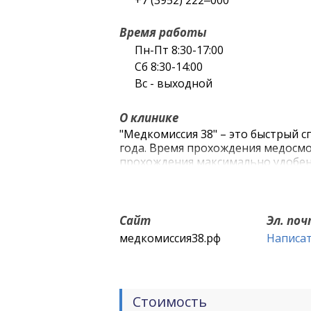
+7 (3952) 222‒000
Время работы
Пн-Пт 8:30-17:00
Сб 8:30-14:00
Вс - выходной
О клинике
"Медкомиссия 38" – это быстрый с
года. Время прохождения медосмо
прохождения максимально удобен 
предварительной записи клиенто
врачей.
Сайт
Эл. по
медкомиссия38.рф
Написа
Стоимость