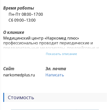
Время работы
Пн-Пт 08:00–17:00
Сб 09:00–13:00
О клинике
Медицинский центр «Наркомед плюс»
профессионально проводит периодические и
предварительные медосмотры, предрейсовые и
послерейсовые осмотры водителей транспортных
Показать описание
предприятий, а также оформляет любые
медицинские справки и медицинские книжки
работникам различных отраслей.
Сайт
Эл. почта
narkomedplus.ru
Написать
Медосмотр проводится врачебной медкомиссией, в
составе которой врачи с большим стажем работы,
врачи-специалисты различных направлений
медицины. За короткое время делаются все
необходимые лабораторные исследования, УЗИ и
Стоимость
ЭКГ исследования.