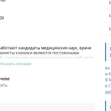
-00
00
аботают кандидаты медицинских наук, врачи
иалисты клиники являются постоянными
й, членами международных научных сообществ.
ого центра повышают свою квалификацию.
Показать описание
олее 10 патентов РФ.
во
в 
ому центру «Медик» в Анапе более 7 лет и за
почта
В 
спехов в оказании медицинской помощи нашим
сать
в 
др