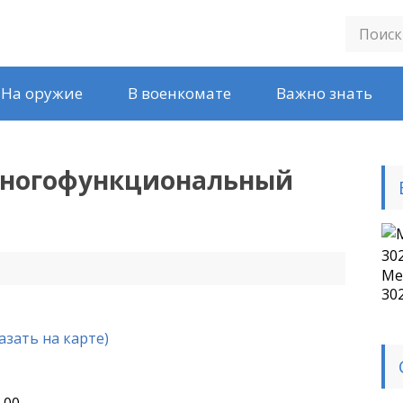
На оружие
В военкомате
Важно знать
ногофункциональный
Ме
30
азать на карте)