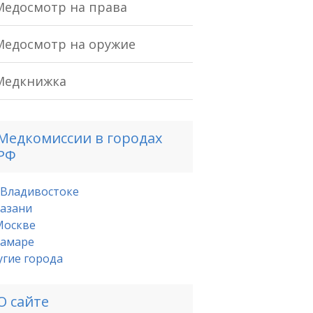
Медосмотр на права
Медосмотр на оружие
Медкнижка
Медкомиссии в городах
РФ
 Владивостоке
Казани
Москве
Самаре
угие города
О сайте