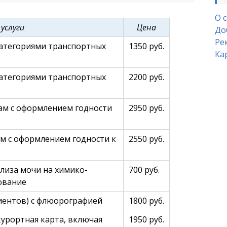
О 
 услуги
Цена
До
Ре
категориями транспортных
1350 руб.
Ка
категориями транспортных
2200 руб.
ам с оформлением годности
2950 руб.
м с оформлением годности к
2550 руб.
ализа мочи на химико-
700 руб.
ование
риентов) с флюорографией
1800 руб.
курортная карта, включая
1950 руб.