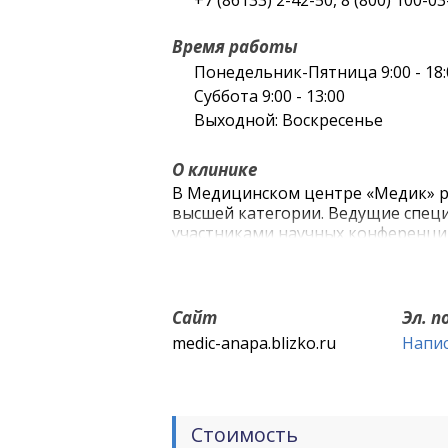
+7 (86133) 2-42-50, 8 (800) 100-03
Время работы
Понедельник-Пятница 9:00 - 18:
Суббота 9:00 - 13:00
Выходной: Воскресенье
О клинике
В Медицинском центре «Медик» р
высшей категории. Ведущие спец
участниками научных конференци
Ежегодно сотрудники медицинск
Сотрудниками зарегистрировано б
Многофункциональному медицинск
Сайт
Эл. 
это время он добился больших у
medic-anapa.blizko.ru
Напи
пациентам!
Стоимость