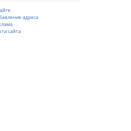
сайте
бавление адреса
клама
рта сайта